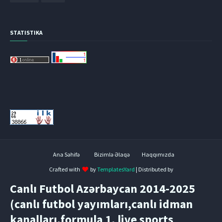
STATISTIKA
Ana Səhifə
Bizimlə Əlaqə
Haqqımızda
Crafted with
by
TemplatesYard
| Distributed by
Canlı Futbol Azərbaycan 2014-2025
(canlı futbol yayımları,canlı idman
kanalları,formula 1, live sports