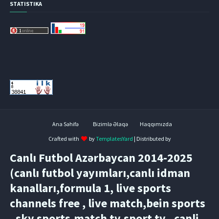
STATISTIKA
Ana Səhifə
Bizimlə Əlaqə
Haqqımızda
Crafted with
by
TemplatesYard
| Distributed by
Canlı Futbol Azərbaycan 2014-2025
(canlı futbol yayımları,canlı idman
kanalları,formula 1, live sports
channels free , live match,bein sports
, sky sports,match tv,sport tv , canli