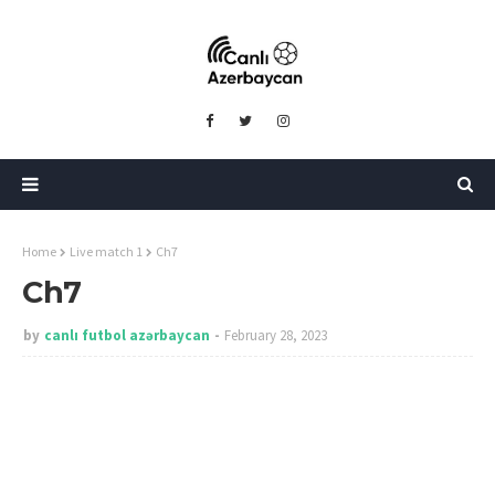
Home
Live match 1
Ch7
Ch7
by
canlı futbol azərbaycan
February 28, 2023