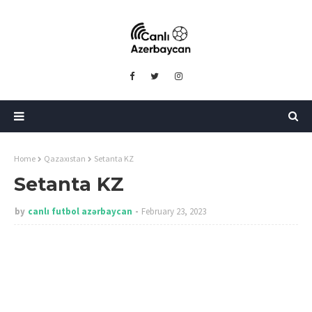
Home
Qazaxıstan
Setanta KZ
Setanta KZ
by
canlı futbol azərbaycan
February 23, 2023