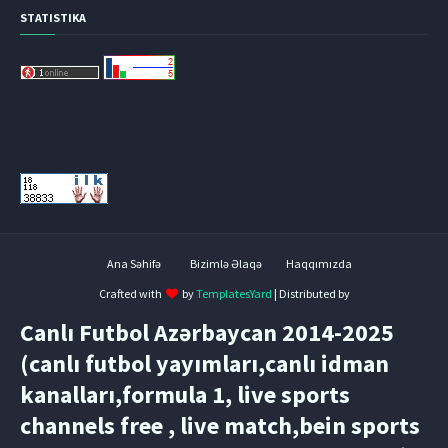
STATISTIKA
Ana Səhifə
Bizimlə Əlaqə
Haqqımızda
Crafted with
by
TemplatesYard
| Distributed by
Canlı Futbol Azərbaycan 2014-2025
(canlı futbol yayımları,canlı idman
kanalları,formula 1, live sports
channels free , live match,bein sports