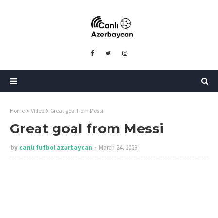
Home
Video
Great goal from Messi
Great goal from Messi
by
canlı futbol azərbaycan
March 24, 2023