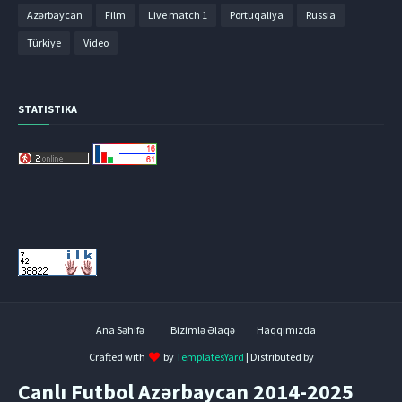
Azərbaycan
Film
Live match 1
Portuqaliya
Russia
Türkiye
Video
STATISTIKA
Ana Səhifə
Bizimlə Əlaqə
Haqqımızda
Crafted with
by
TemplatesYard
| Distributed by
Canlı Futbol Azərbaycan 2014-2025