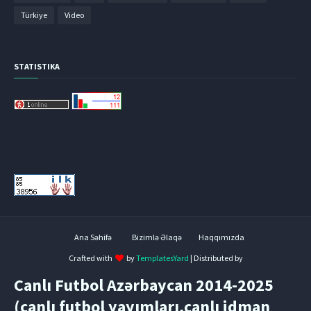
Türkiye
Video
STATISTIKA
Ana Səhifə
Bizimlə Əlaqə
Haqqımızda
Crafted with
by
TemplatesYard
| Distributed by
Canlı Futbol Azərbaycan 2014-2025
(canlı futbol yayımları,canlı idman