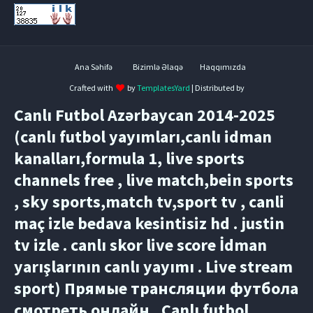
Ana Səhifə
Bizimlə Əlaqə
Haqqımızda
Crafted with
by
TemplatesYard
| Distributed by
Canlı Futbol Azərbaycan 2014-2025
(canlı futbol yayımları,canlı idman
kanalları,formula 1, live sports
channels free , live match,bein sports
, sky sports,match tv,sport tv , canli
maç izle bedava kesintisiz hd . justin
tv izle . canlı skor live score İdman
yarışlarının canlı yayımı . Live stream
sport) Прямые трансляции футбола
смотреть онлайн , Canlı futbol