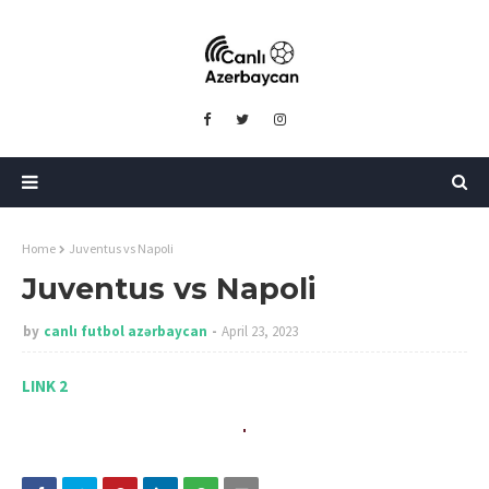
Home
Juventus vs Napoli
Juventus vs Napoli
by
canlı futbol azərbaycan
April 23, 2023
LINK 2