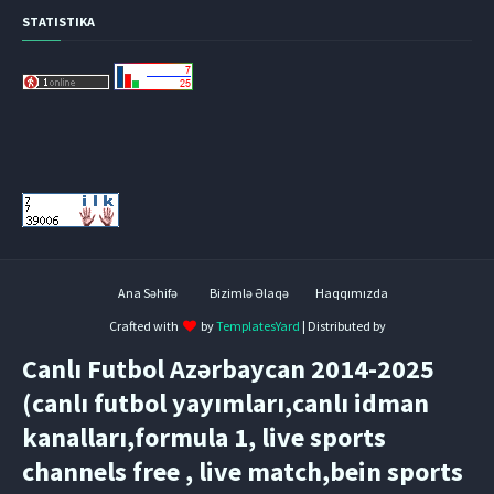
STATISTIKA
Ana Səhifə
Bizimlə Əlaqə
Haqqımızda
Crafted with
by
TemplatesYard
| Distributed by
Canlı Futbol Azərbaycan 2014-2025
(canlı futbol yayımları,canlı idman
kanalları,formula 1, live sports
channels free , live match,bein sports