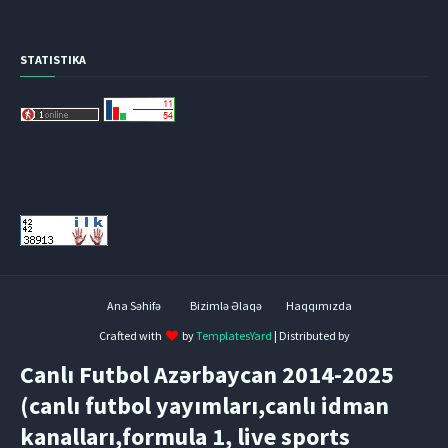
STATISTIKA
Ana Səhifə
Bizimlə Əlaqə
Haqqımızda
Crafted with
by
TemplatesYard
| Distributed by
Canlı Futbol Azərbaycan 2014-2025
(canlı futbol yayımları,canlı idman
kanalları,formula 1, live sports