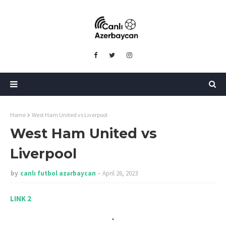
Home
West Ham United vs Liverpool
West Ham United vs
Liverpool
by
canlı futbol azərbaycan
April 26, 2023
LINK 2