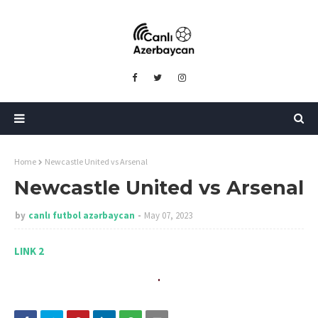
Home
Newcastle United vs Arsenal
Newcastle United vs Arsenal
by
canlı futbol azərbaycan
May 07, 2023
LINK 2