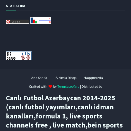
STATISTIKA
Ana Səhifə
Bizimlə Əlaqə
Haqqımızda
Crafted with
by
TemplatesYard
| Distributed by
Canlı Futbol Azərbaycan 2014-2025
(canlı futbol yayımları,canlı idman
kanalları,formula 1, live sports
channels free , live match,bein sports