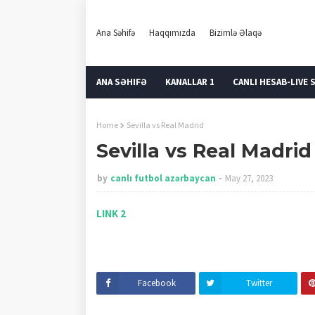
Ana Səhifə
Haqqımızda
Bizimlə Əlaqə
ANA SƏHIFƏ
KANALLAR 1
CANLI HESAB-LIVE 
Home
Sevilla vs Real Madrid
Sevilla vs Real Madrid
by
canlı futbol azərbaycan
May 27, 2023
LINK 2
Facebook
Twitter