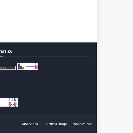
TISTIKA
Ana Səhifə
Bizimlə Əlaqə
Haqqımızda