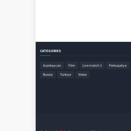
CATEGORIES
Azərbaycan
Film
Live match 1
Portuqaliya
Russia
Türkiye
Video