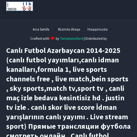
Ana Səhifə
Bizimlə Əlaqə
Haqqımızda
Crafted with
by
TemplatesYard
| Distributed by
Canlı Futbol Azərbaycan 2014-2025
(canlı futbol yayımları,canlı idman
kanalları,formula 1, live sports
channels free , live match,bein sports
, sky sports,match tv,sport tv , canli
maç izle bedava kesintisiz hd . justin
tv izle . canlı skor live score İdman
yarışlarının canlı yayımı . Live stream
sport) Прямые трансляции футбола
смотреть онлайн , Canlı futbol