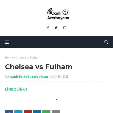
Home
Chelsea vs Fulham
Chelsea vs Fulham
by
canlı futbol azərbaycan
July 30, 2023
LİNK 2
LİNK 3