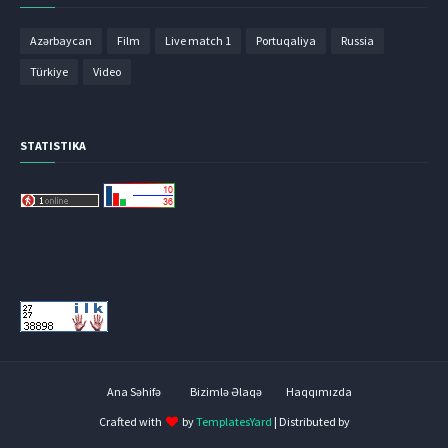
Azərbaycan
Film
Live match 1
Portuqaliya
Russia
Türkiye
Video
STATISTIKA
Ana Səhifə
Bizimlə Əlaqə
Haqqımızda
Crafted with
by
TemplatesYard
| Distributed by