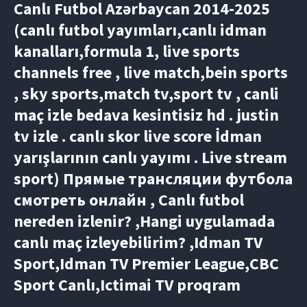
Canlı Futbol Azərbaycan 2014-2025
(canlı futbol yayımları,canlı idman
kanalları,formula 1, live sports
channels free , live match,bein sports
, sky sports,match tv,sport tv , canli
maç izle bedava kesintisiz hd . justin
tv izle . canlı skor live score İdman
yarışlarının canlı yayımı . Live stream
sport) Прямые трансляции футбола
смотреть онлайн , Canlı futbol
nereden izlenir? ,Hangi uygulamada
canlı maç izleyebilirim? ,Idman TV
Sport,Idman TV Premier League,CBC
Sport Canlı,Ictimai TV proqram