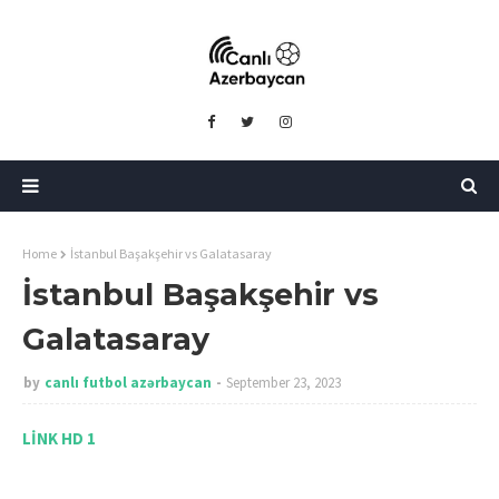
Home
İstanbul Başakşehir vs Galatasaray
İstanbul Başakşehir vs
Galatasaray
by
canlı futbol azərbaycan
September 23, 2023
LİNK HD 1