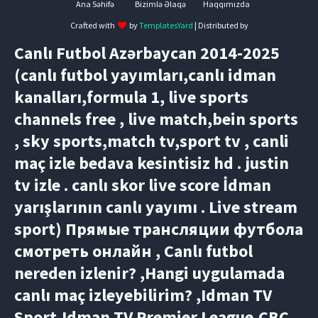
Ana Səhifə
Bizimlə Əlaqə
Haqqımızda
Crafted with
by
TemplatesYard
| Distributed by
Canlı Futbol Azərbaycan 2014-2025
(canlı futbol yayımları,canlı idman
kanalları,formula 1, live sports
channels free , live match,bein sports
, sky sports,match tv,sport tv , canli
maç izle bedava kesintisiz hd . justin
tv izle . canlı skor live score İdman
yarışlarının canlı yayımı . Live stream
sport) Прямые трансляции футбола
смотреть онлайн , Canlı futbol
nereden izlenir? ,Hangi uygulamada
canlı maç izleyebilirim? ,Idman TV
Sport,Idman TV Premier League,CBC