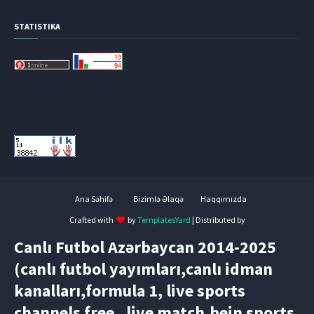
STATISTIKA
Ana Səhifə
Bizimlə Əlaqə
Haqqımızda
Crafted with
by
TemplatesYard
| Distributed by
Canlı Futbol Azərbaycan 2014-2025
(canlı futbol yayımları,canlı idman
kanalları,formula 1, live sports
channels free , live match,bein sports