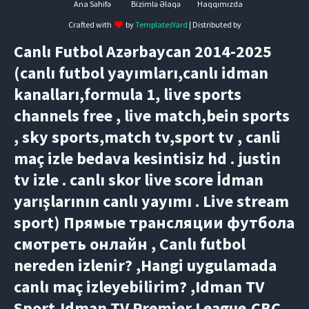
Ana Səhifə
Bizimlə Əlaqə
Haqqımızda
Crafted with
by
TemplatesYard
| Distributed by
Canlı Futbol Azərbaycan 2014-2025
(canlı futbol yayımları,canlı idman
kanalları,formula 1, live sports
channels free , live match,bein sports
, sky sports,match tv,sport tv , canli
maç izle bedava kesintisiz hd . justin
tv izle . canlı skor live score İdman
yarışlarının canlı yayımı . Live stream
sport) Прямые трансляции футбола
смотреть онлайн , Canlı futbol
nereden izlenir? ,Hangi uygulamada
canlı maç izleyebilirim? ,Idman TV
Sport,Idman TV Premier League,CBC