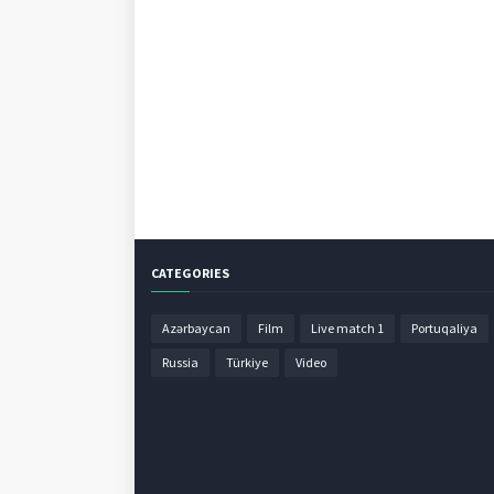
CATEGORIES
Azərbaycan
Film
Live match 1
Portuqaliya
Russia
Türkiye
Video