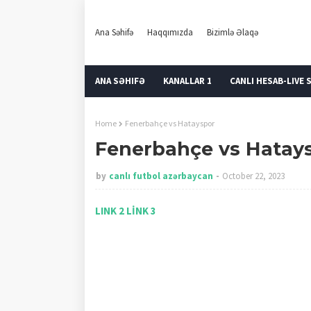
Ana Səhifə
Haqqımızda
Bizimlə Əlaqə
ANA SƏHIFƏ
KANALLAR 1
CANLI HESAB-LIVE 
Home
Fenerbahçe vs Hatayspor
Fenerbahçe vs Hatay
by
canlı futbol azərbaycan
October 22, 2023
LINK 2
LİNK 3