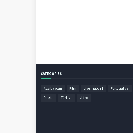
CATEGORIES
Azərbaycan
Film
Live match 1
Portuqaliya
Russia
Türkiye
Video