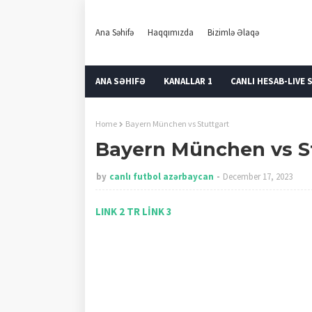
Ana Səhifə
Haqqımızda
Bizimlə Əlaqə
ANA SƏHIFƏ
KANALLAR 1
CANLI HESAB-LIVE 
Home
Bayern München vs Stuttgart
Bayern München vs S
by
canlı futbol azərbaycan
December 17, 2023
LINK 2 TR
LİNK 3