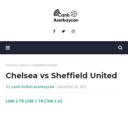
Home
Chelsea vs Sheffield United
Chelsea vs Sheffield United
by
canlı futbol azərbaycan
December 16, 2023
LINK 2 TR
LİNK 3 TR
LİNK 3 AZ