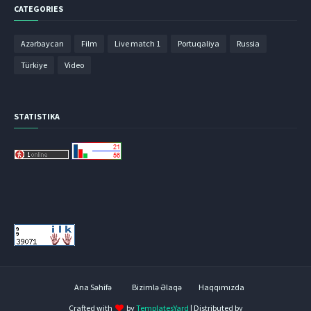
CATEGORIES
Azərbaycan
Film
Live match 1
Portuqaliya
Russia
Türkiye
Video
STATISTIKA
Ana Səhifə
Bizimlə Əlaqə
Haqqımızda
Crafted with
by
TemplatesYard
| Distributed by