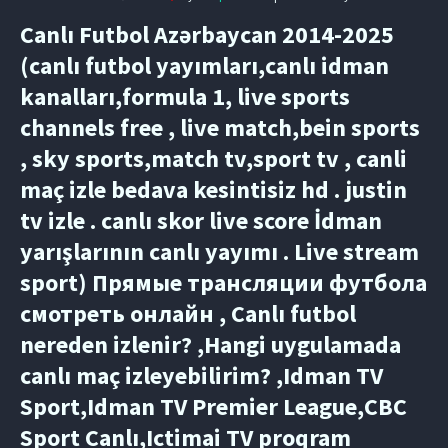
Canlı Futbol Azərbaycan 2014-2025
(canlı futbol yayımları,canlı idman
kanalları,formula 1, live sports
channels free , live match,bein sports
, sky sports,match tv,sport tv , canli
maç izle bedava kesintisiz hd . justin
tv izle . canlı skor live score İdman
yarışlarının canlı yayımı . Live stream
sport) Прямые трансляции футбола
смотреть онлайн , Canlı futbol
nereden izlenir? ,Hangi uygulamada
canlı maç izleyebilirim? ,Idman TV
Sport,Idman TV Premier League,CBC
Sport Canlı,Ictimai TV proqram