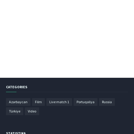
CATEGORIES
Azərbaycan
Film
Live match 1
Portuqaliya
Russia
Türkiye
Video
STATISTIKA