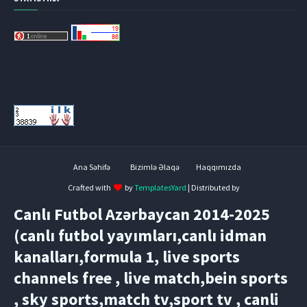
Ana Səhifə
Bizimlə Əlaqə
Haqqımızda
Crafted with
by
TemplatesYard
| Distributed by
Canlı Futbol Azərbaycan 2014-2025
(canlı futbol yayımları,canlı idman
kanalları,formula 1, live sports
channels free , live match,bein sports
, sky sports,match tv,sport tv , canli