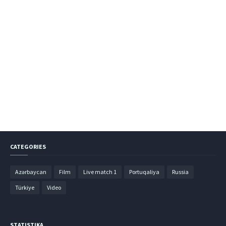
CATEGORIES
Azərbaycan
Film
Live match 1
Portuqaliya
Russia
Türkiye
Video
STATISTIKA