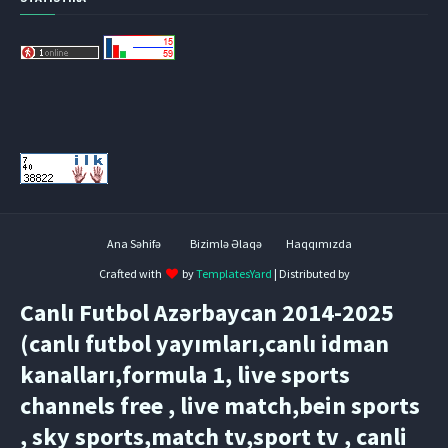
Ana Səhifə
Bizimlə Əlaqə
Haqqımızda
Crafted with
by
TemplatesYard
| Distributed by
Canlı Futbol Azərbaycan 2014-2025
(canlı futbol yayımları,canlı idman
kanalları,formula 1, live sports
channels free , live match,bein sports
, sky sports,match tv,sport tv , canli