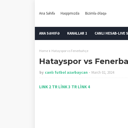
Ana Səhifə
Haqqımızda
Bizimlə Əlaqə
ANA SƏHIFƏ
KANALLAR 1
CANLI HESAB-LIVE 
Home
Hatayspor vs Fenerbahçe
Hatayspor vs Fenerb
by
canlı futbol azərbaycan
March 02, 2024
LINK 2 TR
LİNK 3 TR
LİNK 4