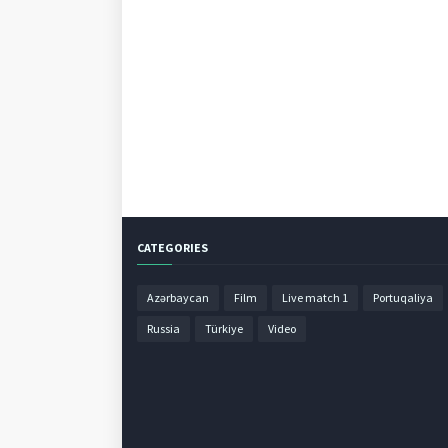
CATEGORIES
Azərbaycan
Film
Live match 1
Portuqaliya
Russia
Türkiye
Video