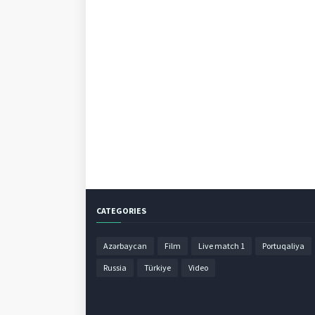
CATEGORIES
Azərbaycan
Film
Live match 1
Portuqaliya
Russia
Türkiye
Video