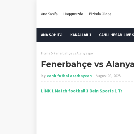
Ana Səhifə
Haqqımızda
Bizimlə Əlaqə
ANA SƏHIFƏ
KANALLAR 1
CANLI HESAB-LIVE 
Home
Fenerbahçe vs Alanyaspor
Fenerbahçe vs Alany
by
canlı futbol azərbaycan
August 09, 2025
LİNK 1
Match football 3
Bein Sports 1 Tr