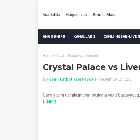
Ana Səhifə
Haqqımızda
Bizimlə Əlaqə
ANA SƏHIFƏ
KANALLAR 1
CANLI HESAB-LIVE 
Home
Crystal Palace vs Liverpool
Crystal Palace vs Live
by
canlı futbol azərbaycan
September 27, 2025
Canlı yayım qarşılaşmanın başlama vaxtı başlayacaq.
LİNK 2