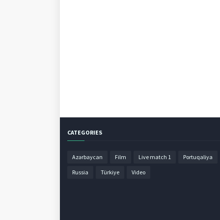
CATEGORIES
Azərbaycan
Film
Live match 1
Portuqaliya
Russia
Türkiye
Video