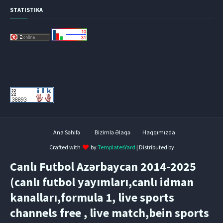
STATISTIKA
Ana Səhifə
Bizimlə Əlaqə
Haqqımızda
Crafted with
by
TemplatesYard
| Distributed by
Canlı Futbol Azərbaycan 2014-2025
(canlı futbol yayımları,canlı idman
kanalları,formula 1, live sports
channels free , live match,bein sports