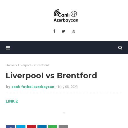
Home
Liverpool vs Brentford
Liverpool vs Brentford
by
canlı futbol azərbaycan
May 06, 2023
LINK 2